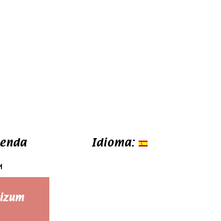
ienda
FA
TW
Idioma:
M