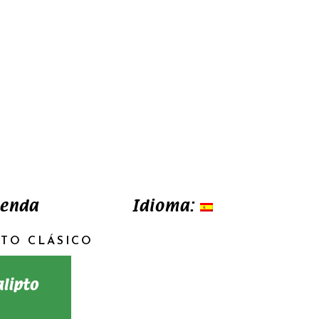
ienda
FA
TW
Idioma:
PTO CLÁSICO