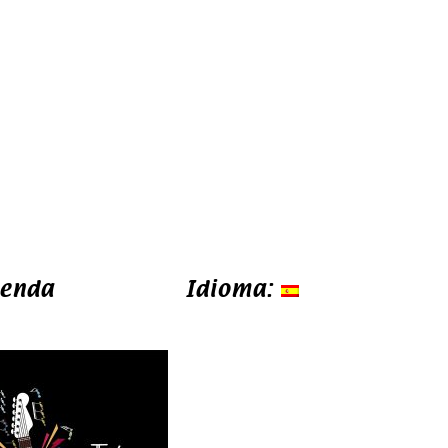
ienda
FA
TW
Idioma: